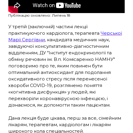
Публікацію оновлено: Липень 18
У третій (заключній) частині лекції
практикуючого кардіолога, терапевта
Черської
Марії Сергіївни
, кандидата медичних наук,
завідуючої консультативно-діагностичним
відділенням, ДУ "Інститут ендокринології та
обміну речовин ім. В.п. Комісаренко НАМНУ"
поговоримо про те, яким повинен бути
оптимальний антиоксидант для подолання
оксидативного стресу після перенесеної
хвороби COVID-19, розглянемо поняття
«когнітивна дисфункція» у людей, які
перехворіли коронавірусною інфекцією, і
дізнаємося, як допомогти таким пацієнтам.
Дана лекція буде цікава, перш за все, сімейним
лікарям, терапевтам, кардіологам і лікарям
широкого кола спеціальностей.