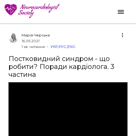
Марія Черська
16.05.2021
1 хв. читання
УКР
,
РУС
,
ENG
Постковидний синдром - що
робити? Поради кардіолога. 3
частина