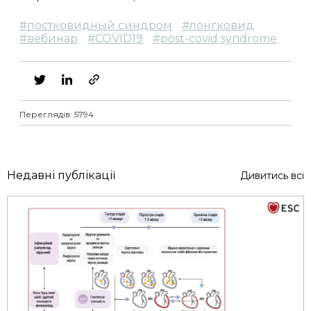
#
постковидный синдром
#
лонгковид
#
вебинар
#
COVID19
#
post-covid syndrome
Переглядів: 5794
Недавні публікації
Дивитись всі