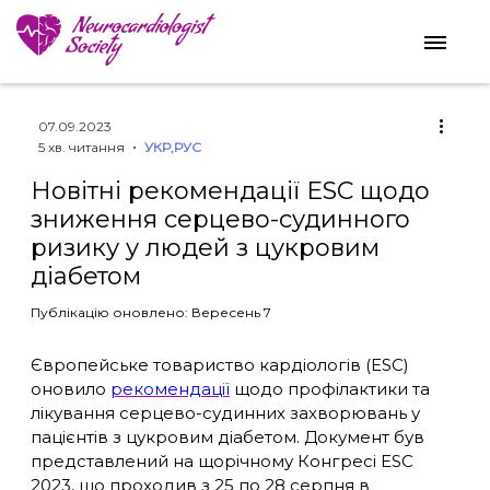
07.09.2023
5 хв. читання
УКР
,
РУС
Новітні рекомендації ESC щодо
зниження серцево-судинного
ризику у людей з цукровим
діабетом
Публікацію оновлено: Вересень 7
Європейське товариство кардіологів (ESC)
оновило
рекомендації
щодо профілактики та
лікування серцево-судинних захворювань у
пацієнтів з цукровим діабетом. Документ був
представлений на щорічному Конгресі ESC
2023, що проходив з 25 по 28 серпня в