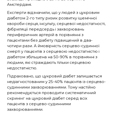
Амстердамі.
Експерти відзначили, що у людей з цукровим
діабетом 2-го типу ризик розвитку ішемічної
хвороби серця, інсульту, серцевої недостатності,
фібриляції передсердь і захворювань
периферичних артерій в порівнянні з
пацієнтами без діабету підвищений в два-
чотири рази. А ймовірність серцево-судинної
смерті у пацієнтів з серцевою недостатністю і
діабетом збільшена на 50-90% в порівнянні з
людьми, які страждають тільки серцевою
недостатністю.
Підраховано, що цукровий діабет залишається
недіагностованим у 25-40% пацієнтів із серцево-
судинними захворюваннями. Тому настійно
рекомендується проводити систематичний
скринінг на цукровий діабет серед всіх
пацієнтів з серцево-судинними
захворюваннями.