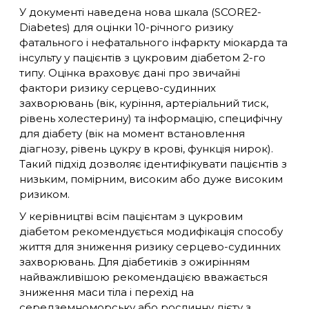
У документі наведена нова шкала (SCORE2-
Diabetes) для оцінки 10-річного ризику
фатального і нефатального інфаркту міокарда та
інсульту у пацієнтів з цукровим діабетом 2-го
типу. Оцінка враховує дані про звичайні
фактори ризику серцево-судинних
захворювань (вік, куріння, артеріальний тиск,
рівень холестерину) та інформацію, специфічну
для діабету (вік на момент встановлення
діагнозу, рівень цукру в крові, функція нирок).
Такий підхід дозволяє ідентифікувати пацієнтів з
низьким, помірним, високим або дуже високим
ризиком.
У керівництві всім пацієнтам з цукровим
діабетом рекомендується модифікація способу
життя для зниження ризику серцево-судинних
захворювань. Для діабетиків з ожирінням
найважливішою рекомендацією вважається
зниження маси тіла і перехід на
середземноморську або рослинну дієту з