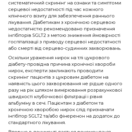
систематичний скринінг на ознаки та симптоми
серцевої недостатності під час кожного
клінічного візиту для забезпечення раннього
лікування. Діабетикам з хронічною серцевою
недостатністю рекомендовано призначення
інгібіторів SGLT2 з метою зниження ймовірності
госпіталізації з приводу серцевої недостатності
або смерті від серцево-судинних захворювань.
Оскільки ураження нирок на тлі цукрового
діабету-провідна причина хронічної хвороби
нирок, експерти закликають проводити
скринінг пацієнтів з цукровим діабетом на
наявність цього захворювання не рідше одного
разу на рік шляхом вимірювання розрахункової
швидкості клубочкової фільтрації і рівня
альбуміну в сечі. Пацієнтам з діабетом та
хронічною хворобою нирок слід призначати
інгібітор SGLT2 та/або фінеренон на додаток до
стандартного лікування.
Вперше в документі дається рекомендація