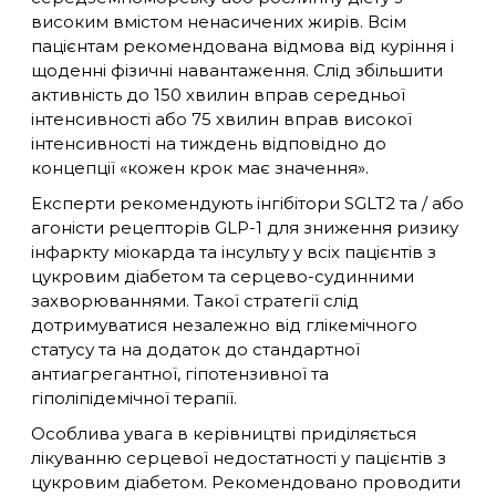
високим вмістом ненасичених жирів. Всім
пацієнтам рекомендована відмова від куріння і
щоденні фізичні навантаження. Слід збільшити
активність до 150 хвилин вправ середньої
інтенсивності або 75 хвилин вправ високої
інтенсивності на тиждень відповідно до
концепції «кожен крок має значення».
Експерти рекомендують інгібітори SGLT2 та / або
агоністи рецепторів GLP-1 для зниження ризику
інфаркту міокарда та інсульту у всіх пацієнтів з
цукровим діабетом та серцево-судинними
захворюваннями. Такої стратегії слід
дотримуватися незалежно від глікемічного
статусу та на додаток до стандартної
антиагрегантної, гіпотензивної та
гіполіпідемічної терапії.
Особлива увага в керівництві приділяється
лікуванню серцевої недостатності у пацієнтів з
цукровим діабетом. Рекомендовано проводити