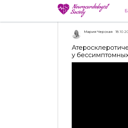
Б
Все посты
Мария Черская
18.10.2
Атеросклеротиче
у бессимптомных