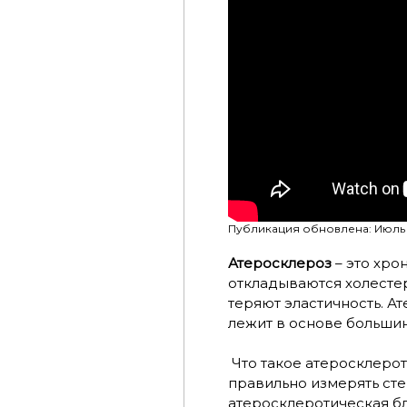
Публикация обновлена: Июль 
Атеросклероз
– это хро
откладываются холестер
теряют эластичность. А
лежит в основе больши
Что такое атеросклерот
правильно измерять сте
атеросклеротическая бл