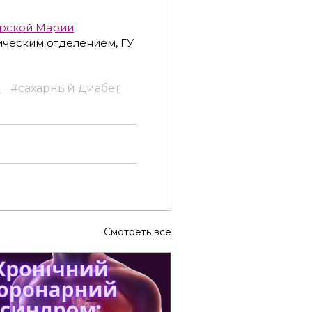
рской Марии
ическим отделением, ГУ
и
#
сахарный диабет
Смотреть все