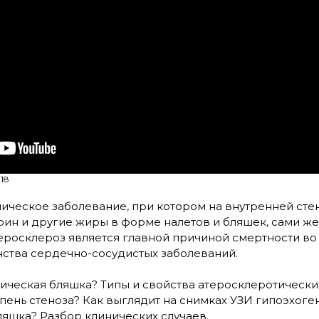
18
ническое заболевание, при котором на внутренней сте
ин и другие жиры в форме налетов и бляшек, сами же
теросклероз является главной причиной смертности во
нства сердечно-сосудистых заболеваний.
ическая бляшка? Типы и свойства атеросклеротически
пень стеноза? Как выглядит на снимках УЗИ гипоэхоге
яшка? Разбор клинических случаев.