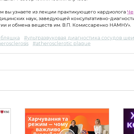
ом вы узнаете из лекции практикующего кардиолога
Че
едицинских наук, заведующей консультативно-диагност
ии и обмена веществ им. В.П. Комиссаренко НАМНУ».
 бляшка
#
ультразвуковая диагностика сосудов ше
erosclerosis
#
atherosclerotic plaque