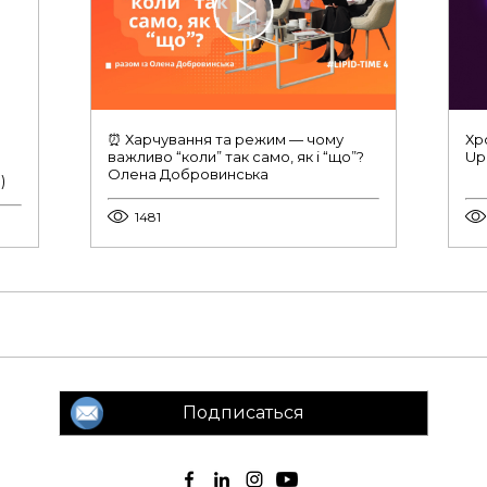
⏰ Харчування та режим — чому
Хр
важливо “коли” так само, як і “що”?
Up
Олена Добровинська
)
1481
Подписаться