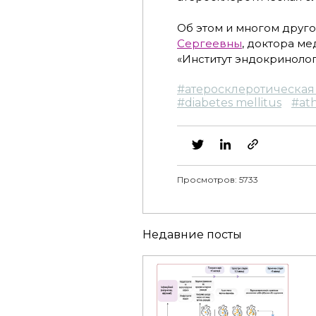
Об этом и многом друг
Сергеевны
, доктора м
«Институт эндокринолог
#
атеросклеротическая
#
diabetes mellitus
#
ath
Просмотров: 5733
Недавние посты