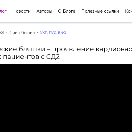
лог
Новости
Авторы
О Блоге
Полезные ссылки
Ко
021
2 мин. Чтения
УКР
,
РУС
,
ENG
ские бляшки – проявление кардиовас
 пациентов с СД2