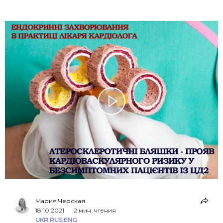
Мария Черская
18.10.2021
2 мин. чтения
UKR
,
RUS
,
ENG