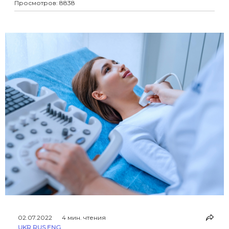
Просмотров: 8838
атеросклероза.
02.07.2022
4 мин. чтения
UKR
,
RUS
,
ENG