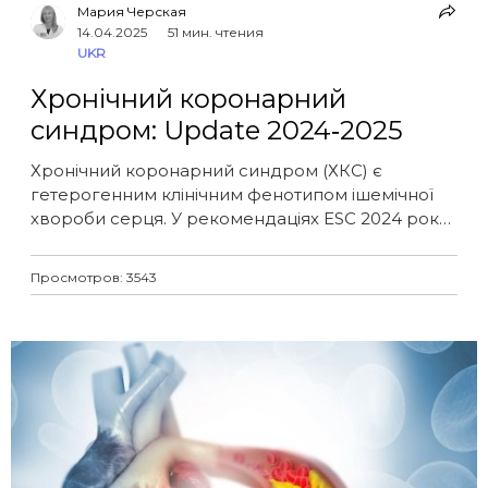
Мария Черская
14.04.2025
51 мин. чтения
UKR
Хронічний коронарний
синдром: Update 2024‑2025
Хронічний коронарний синдром (ХКС) є
гетерогенним клінічним фенотипом ішемічної
хвороби серця. У рекомендаціях ESC 2024 року
запропоновано переглянуту концепцію ХКС із
фокусом на патофізіологію, діагностичну
Просмотров: 3543
стратифікацію за ендотипами та
персоналізовану терапевтичну тактику. У статті
узагальнено сучасні підходи до діагностики,
медикаментозного лікування, реваскуляризації
та гіполіпідемічної терапії.