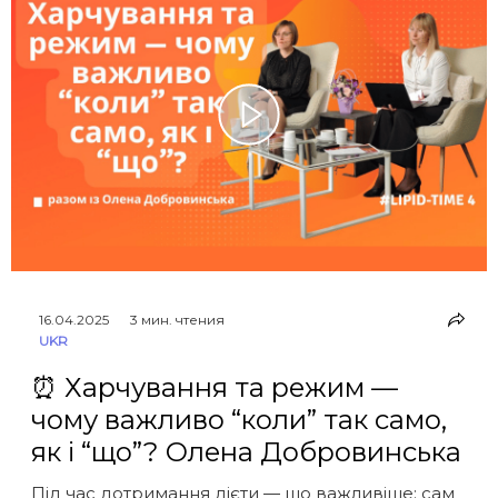
16.04.2025
3 мин. чтения
UKR
⏰ Харчування та режим —
чому важливо “коли” так само,
як і “що”? Олена Добровинська
Під час дотримання дієти — що важливіше: сам