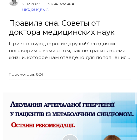
21.12.2023
13 мин. чтения
UKR
,
RUS
,
ENG
Правила сна. Советы от
доктора медицинских наук
Приветствую, дорогие друзья! Сегодня мы
поговорим с вами о том, как не тратить время
жизни, которое нам отведено для пополнения
сил и лечения. Сейчас мы рассмотрим сон; это
будет очень информативно и полезно до конца
Просмотров: 824
этого выпуска.