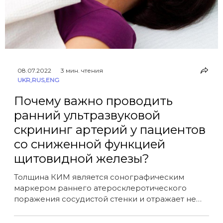
08.07.2022
3 мин. чтения
UKR
,
RUS
,
ENG
Почему важно проводить
ранний ультразвуковой
скрининг артерий у пациентов
со сниженной функцией
щитовидной железы?
Толщина КИМ является сонографическим
маркером раннего атеросклеротического
поражения сосудистой стенки и отражает не
только местные изменения сонных артерий, но
и свидетельствует о распространении