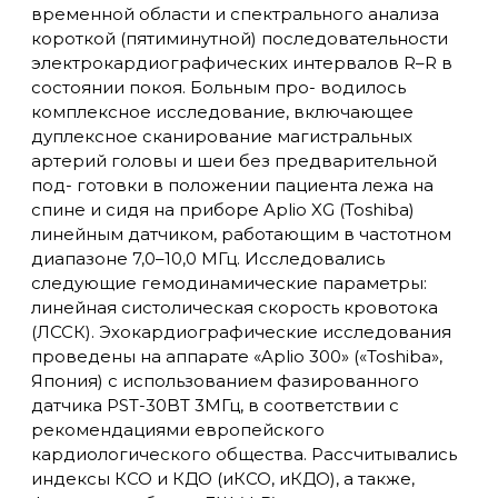
временной области и спектрального анализа
короткой (пятиминутной) последовательности
электрокардиографических интервалов R–R в
состоянии покоя. Больным про- водилось
комплексное исследование, включающее
дуплексное сканирование магистральных
артерий головы и шеи без предварительной
под- готовки в положении пациента лежа на
спине и сидя на приборе Aplio XG (Toshiba)
линейным датчиком, работающим в частотном
диапазоне 7,0–10,0 МГц. Исследовались
следующие гемодинамические параметры:
линейная систолическая скорость кровотока
(ЛССК). Эхокардиографические исследования
проведены на аппарате «Aplio 300» («Toshiba»,
Япония) с использованием фазированного
датчика PST-30BT 3МГц, в соответствии с
рекомендациями европейского
кардиологического общества. Рассчитывались
индексы КСО и КДО (иКСО, иКДО), а также,