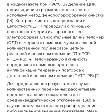
в жидком азоте при -196°C. Выделение ДНК
производили из размороженных клеток,
используя метод фенол-хлороформной очистки
[14]. Контроль чистоты, концентрации и
целостности ДНК проводили с помощью
спектрофотомерии и агарозного гель-
электрофореза. Относительные длины теломер
(ОДТ) измеряли с помощью мультиплексной
количественной полимеразой цепной
реакцией в реальном времени (RT-qPCR –
кПЦР-РВ) [4]. Теломеразную активность
определяли с помощью протокола
амплификации тандемных повторов с
детекцией в реальном времени (ПАТП-РВ) [2].
Для представления результатов в случае
количественных переменных рассчитывали
среднее значение показателя и его
среднеквадратическое отклонение (±SD) в
случае нормального закона распределения
либо медианное значение показателя (Me) и