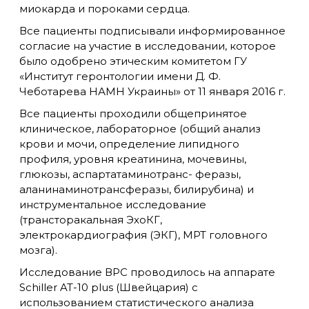
миокарда и пороками сердца.
Все пациенты подписывали информированное
согласие на участие в исследовании, которое
было одобрено этическим комитетом ГУ
«Институт геронтологии имени Д. Ф.
Чеботарева НАМН Украины» от 11 января 2016 г.
Все пациенты проходили общепринятое
клиническое, лабораторное (общий анализ
крови и мочи, определение липидного
профиля, уровня креатинина, мочевины,
глюкозы, аспартатаминотранс- феразы,
аланинаминотрансферазы, билирубина) и
инструментальное исследование
(трансторакальная ЭхоКГ,
электрокардиография (ЭКГ), МРТ головного
мозга).
Исследование ВРС проводилось на аппарате
Schiller AT-10 plus (Швейцария) с
использованием статистического анализа