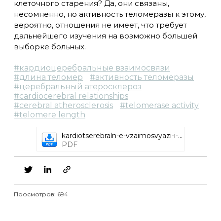
клеточного старения? Да, они связаны,
несомненно, но активность теломеразы к этому,
вероятно, отношения не имеет, что требует
дальнейшего изучения на возможно большей
выборке больных.
#
кардиоцеребральные взаимосвязи
#
длина теломер
#
активность теломеразы
#
церебральный атеросклероз
#
cardiocerebral relationships
#
cerebral atherosclerosis
#
telomerase activity
#
telomere length
kardiotserebraln-e-vzaimosvyazi-i-
dlina-telomer
PDF
Просмотров: 694