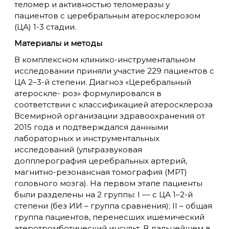
теломер и активностью теломеразы у
пациентов с церебральным атеросклерозом
(ЦА) 1-3 стадии.
Материалы и методы
В комплексном клинико-инструментальном
исследовании приняли участие 229 пациентов с
ЦА 2–3-й степени. Диагноз «Церебральный
атероскле- роз» формулировался в
соответствии с классификацией атеросклероза
Всемирной организации здравоохранения от
2015 года и подтверждался данными
лабораторных и инструментальных
исследований (ультразвуковая
допплерография церебральных артерий,
магнитно-резонансная томография (МРТ)
головного мозга). На первом этапе пациенты
были разделены на 2 группы: І –– с ЦА 1–2-й
степени (без ИИ – группа сравнения); ІI – общая
группа пациентов, перенесших ишемический
атеротромботический инсульт. В дальнейшем в