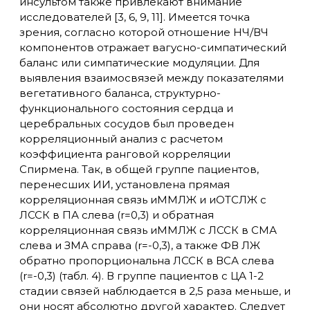
инсультом также привлекают внимание
исследователей [3, 6, 9, 11]. Имеется точка
зрения, согласно которой отношение НЧ/ВЧ
компонентов отражает вагусно-симпатический
баланс или симпатические модуляции. Для
выявления взаимосвязей между показателями
вегетативного баланса, структурно-
функционального состояния сердца и
церебральных сосудов был проведен
корреляционный анализ с расчетом
коэффициента ранговой корреляции
Спирмена. Так, в общей группе пациентов,
перенесших ИИ, установлена прямая
корреляционная связь иММЛЖ и иОТСЛЖ с
ЛССК в ПА слева (r=0,3) и обратная
корреляционная связь иММЛЖ с ЛССК в СМА
слева и ЗМА справа (r=-0,3), а также ФВ ЛЖ
обратно пропорциональна ЛССК в ВСА слева
(r=-0,3) (табл. 4). В группе пациентов с ЦА 1-2
стадии связей наблюдается в 2,5 раза меньше, и
они носят абсолютно другой характер. Следует