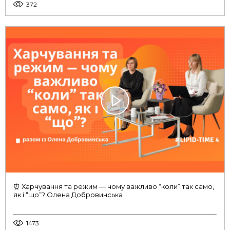
372
⏰ Харчування та режим — чому важливо “коли” так само,
як і “що”? Олена Добровинська
1473