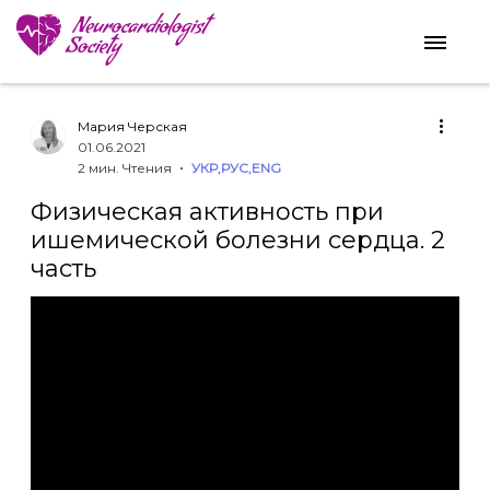
Мария Черская
01.06.2021
2 мин. Чтения
УКР
,
РУС
,
ENG
Физическая активность при
ишемической болезни сердца. 2
часть