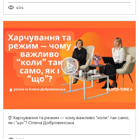
404
⏰ Харчування та режим — чому важливо “коли” так само,
як і “що”? Олена Добровинська