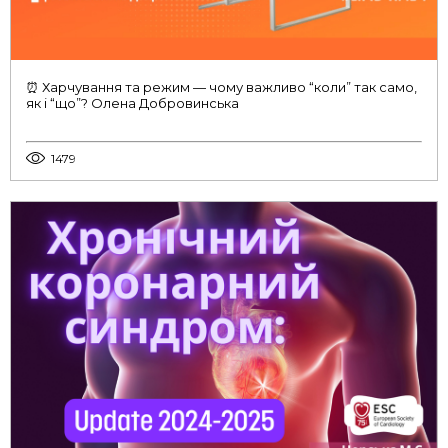
⏰ Харчування та режим — чому важливо “коли” так само,
як і “що”? Олена Добровинська
1479