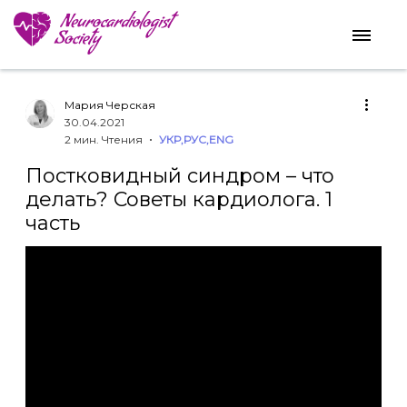
Мария Черская
30.04.2021
2 мин. Чтения
УКР
,
РУС
,
ENG
Постковидный синдром – что
делать? Советы кардиолога. 1
часть