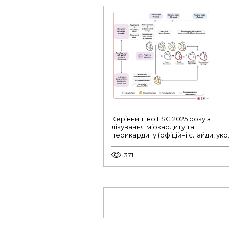
Керівництво ESC 2025 року з
лікування міокардиту та
перикардиту (офіційні слайди, укр.
371