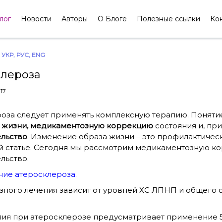
лог
Новости
Авторы
О Блоге
Полезные ссылки
Ко
УКР
,
РУС
,
ENG
клероза
17
роза следует применять комплексную терапию. Поняти
 жизни,
медикаментозную коррекцию
состояния и, пр
льство
. Изменение образа жизни – это профилактичес
 статье. Сегодня мы рассмотрим медикаментозную к
льство.
ие атеросклероза.
зного лечения зависит от уровней ХС ЛПНП и общего 
ия при атеросклерозе предусматривает применение 5