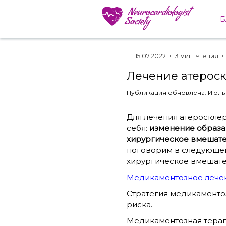
Б
Все посты
15.07.2022
3 мин. Чтения
Лечение атерос
Публикация обновлена: Июль 
Для лечения атероскле
себя:
изменение образа
хирургическое вмешате
поговорим в следующей
хирургическое вмешате
Медикаментозное лечен
Стратегия медикаменто
риска.
Медикаментозная терап