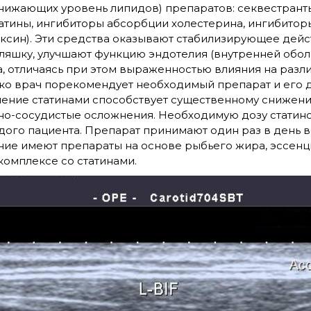
нижающих уровень липидов) препаратов: секвестранты
татины, ингибиторы абсорбции холестерина, ингибито
ксин). Эти средства оказывают стабилизирующее дейс
яшку, улучшают функцию эндотелия (внутренней оболо
, отличаясь при этом выраженностью влияния на разл
ько врач порекомендует необходимый препарат и его 
чение статинами способствует существенному снижен
о-сосудистые осложнения. Необходимую дозу статин
дого пациента. Препарат принимают один раз в день 
ние имеют препараты на основе рыбьего жира, эссен
комплексе со статинами.