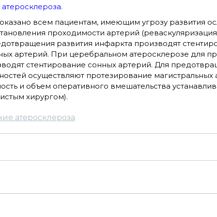
 атеросклероза.
оказано всем пациентам, имеющим угрозу развития о
становления проходимости артерий (реваскуляризация
едотвращения развития инфаркта производят стентир
ых артерий. При церебральном атеросклерозе для 
зводят стентирование сонных артерий. Для предотвра
ностей осуществляют протезирование магистральных 
мость и объем оперативного вмешательства устанавли
истым хирургом).
ние атеросклероза