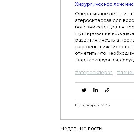
Хирургическое лечение
Оперативное лечение п
атеросклероза для вос
болезни сердца для пр
шунтирование коронарн
развития инсульта прои
гангрены нижних конеч
отметить, что необходи
(кардиохирургом, сосуд
#
атеросклероз
#
лече
Просмотров: 2548
Недавние посты