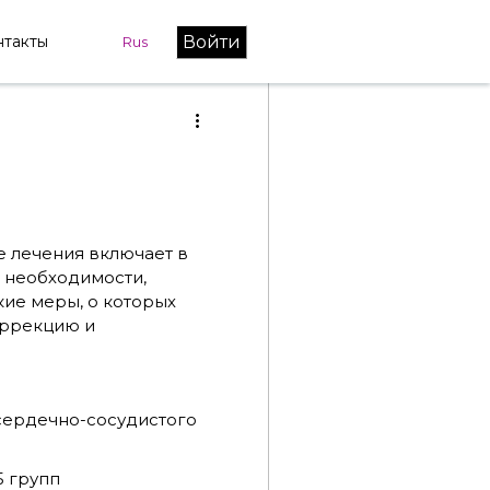
Войти
нтакты
Rus
е лечения включает в
и необходимости,
кие меры, о которых
оррекцию и
сердечно-сосудистого
 групп