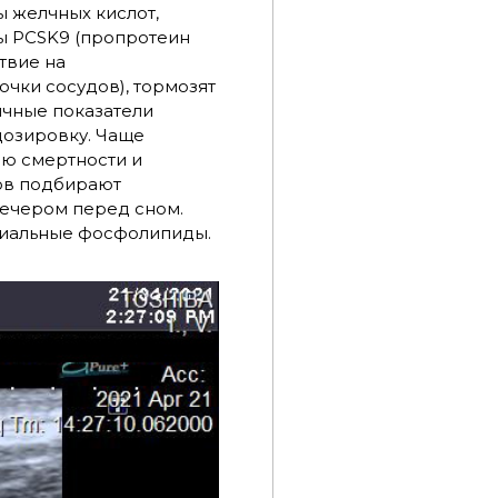
 желчных кислот,
ры PCSK9 (пропротеин
твие на
чки сосудов), тормозят
ичные показатели
дозировку. Чаще
ию смертности и
ов подбирают
вечером перед сном.
циальные фосфолипиды.