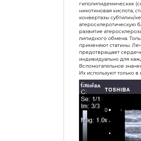
гиполипидемических (с
никотиновая кислота, с
конвертазы субтилин/ке
атеросклеротическую бл
развитие атеросклероза
липидного обмена. Тол
применяют статины. Ле
предотвращает сердечн
индивидуально для каж
Вспомогательное значе
Их используют только в 