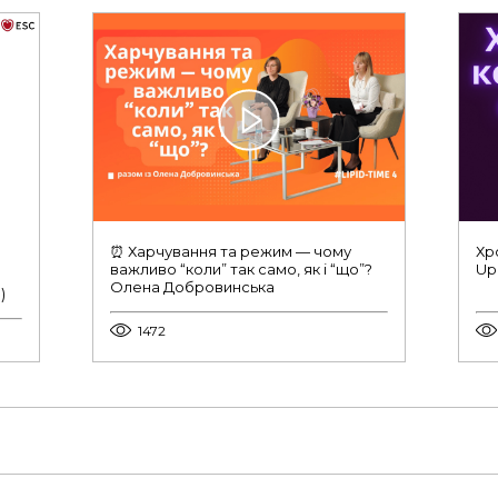
⏰ Харчування та режим — чому
Хр
важливо “коли” так само, як і “що”?
Up
Олена Добровинська
)
1472