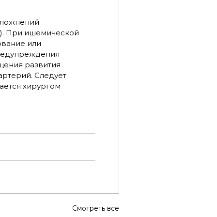
сложнений
). При ишемической
ование или
предупреждения
щения развития
артерий. Следует
вается хирургом
Смотреть все