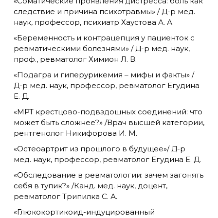
«Соматические проявления дистресса: боль как
следствие и причина психотравмы» / Д-р мед.
наук, профессор, психиатр Хаустова А. А.
«Беременность и контрацепция у пациенток с
ревматическими болезнями» / Д-р мед. наук,
проф., ревматолог Химион Л. В.
«Подагра и гиперурикемия – мифы и факты» /
Д-р мед. наук, профессор, ревматолог Егудина
Е. Д.
«МРТ крестцово-подвздошных соединений: что
может быть сложнее?» /Врач высшей категории,
рентгенолог Никифорова И. М.
«Остеоартрит из прошлого в будущее»/ Д-р
мед. наук, профессор, ревматолог Егудина Е. Д.
«Обследование в ревматологии: зачем загонять
себя в тупик?» /Канд. мед. наук, доцент,
ревматолог Трипилка С. А.
«Глюкокортикоид-индуцированный